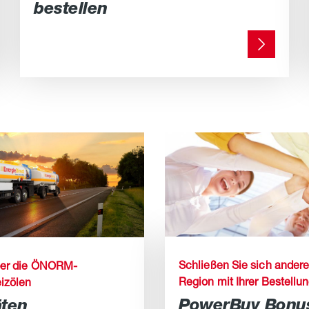
bestellen
Schließen Sie sich andere
über die ÖNORM-
Region mit Ihrer Bestellu
eizölen
PowerBuy Bonus
äten