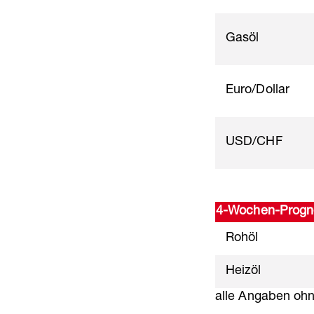
Gasöl
Euro/Dollar
USD/CHF
4-Wochen-Progn
Rohöl
Heizöl
alle Angaben oh