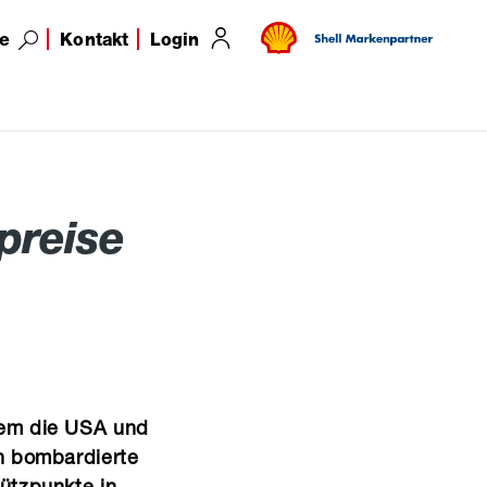
e
Kontakt
Login
Holzpellets (nur in OÖ)
preise
Übersicht
dem die USA und
on bombardierte