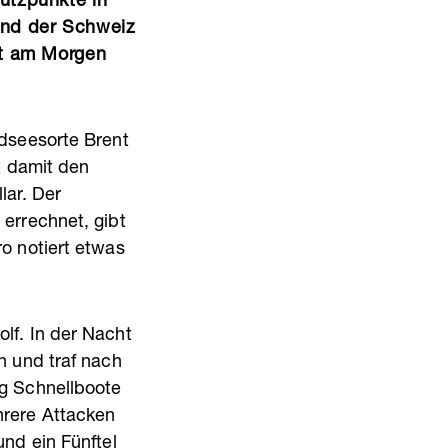
ützpunkte in
und der Schweiz
et am Morgen
rdseesorte Brent
t damit den
lar. Der
errechnet, gibt
o notiert etwas
lf. In der Nacht
n und traf nach
ig Schnellboote
hrere Attacken
und ein Fünftel