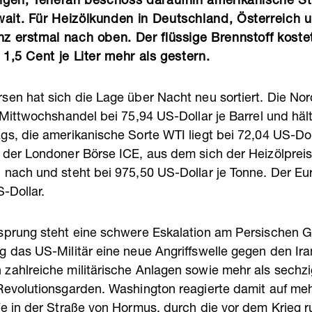
ungen, Teheran beschoss daraufhin amerikanische St
ait. Für Heizölkunden in Deutschland, Österreich 
nz erstmal nach oben. Der flüssige Brennstoff kost
 1,5 Cent je Liter mehr als gestern.
sen hat sich die Lage über Nacht neu sortiert. Die No
 Mittwochshandel bei 75,94 US-Dollar je Barrel und häl
gs, die amerikanische Sorte WTI liegt bei 72,04 US-Dol
 der Londoner Börse ICE, aus dem sich der Heizölpreis 
 nach und steht bei 975,50 US-Dollar je Tonne. Der Eur
S-Dollar.
sprung steht eine schwere Eskalation am Persischen Go
g das US-Militär eine neue Angriffswelle gegen den Ira
zahlreiche militärische Anlagen sowie mehr als sechz
Revolutionsgarden. Washington reagierte damit auf me
fe in der Straße von Hormus, durch die vor dem Krieg r