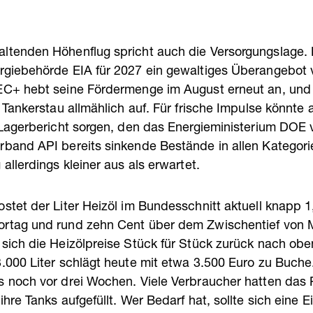
ltenden Höhenflug spricht auch die Versorgungslage. 
rgiebehörde EIA für 2027 ein gewaltiges Überangebot 
EC+ hebt seine Fördermenge im August erneut an, und
r Tankerstau allmählich auf. Für frische Impulse könnt
S-Lagerbericht sorgen, den das Energieministerium DOE 
rband API bereits sinkende Bestände in allen Kategori
 allerdings kleiner aus als erwartet.
stet der Liter Heizöl im Bundesschnitt aktuell knapp 1
rtag und rund zehn Cent über dem Zwischentief von Mi
 sich die Heizölpreise Stück für Stück zurück nach obe
3.000 Liter schlägt heute mit etwa 3.500 Euro zu Buche
s noch vor drei Wochen. Viele Verbraucher hatten das P
ihre Tanks aufgefüllt. Wer Bedarf hat, sollte sich eine E