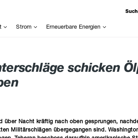
Such
t
Strom
Erneuerbare Energien
ce
chnische Produkte
oduktinformation
Erdgas
Services
terschläge schicken Öl
nto
ennzeichnung
Tarife
AGB
ben
ren & Reinigen
chnung erklärt
Angebot einholen
Kontakt
is
News
Lieferantenwechsel
AGB
Kontakt
nd über Nacht kräftig nach oben gesprungen, nach
ekten Militärschlägen übergegangen sind. Washingt