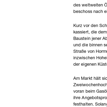
des weltweiten Ö
beschoss nach ei
Kurz vor den Sc
kassiert, die dem
Baustein jener A
und die binnen s
Straße von Hormu
inzwischen Hohei
der eigenen Küste
Am Markt hält s
Zweiwochenhochs 
voran beim Gasöl
ihre Angebotspro
festhalten. Solan