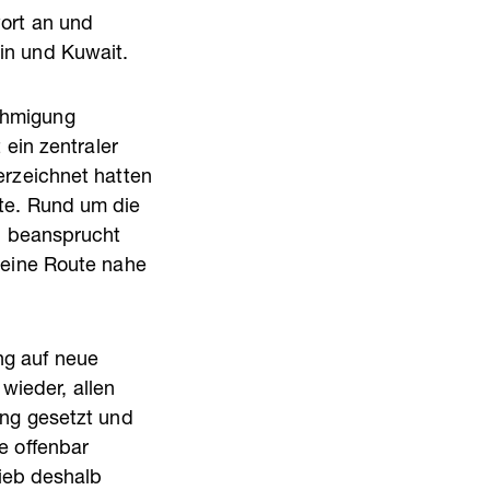
wort an und
in und Kuwait.
ehmigung
 ein zentraler
erzeichnet hatten
lte. Rund um die
an beansprucht
 eine Route nahe
ng auf neue
ieder, allen
ung gesetzt und
e offenbar
rieb deshalb