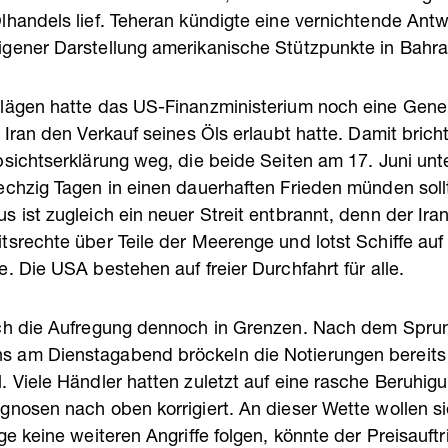
lhandels lief. Teheran kündigte eine vernichtende Ant
gener Darstellung amerikanische Stützpunkte in Bahra
hlägen hatte das US-Finanzministerium noch eine Gen
 Iran den Verkauf seines Öls erlaubt hatte. Damit bricht
bsichtserklärung weg, die beide Seiten am 17. Juni unt
echzig Tagen in einen dauerhaften Frieden münden sol
s ist zugleich ein neuer Streit entbrannt, denn der Ir
tsrechte über Teile der Meerenge und lotst Schiffe auf
. Die USA bestehen auf freier Durchfahrt für alle.
ich die Aufregung dennoch in Grenzen. Nach dem Spru
am Dienstagabend bröckeln die Notierungen bereits w
. Viele Händler hatten zuletzt auf eine rasche Beruhig
gnosen nach oben korrigiert. An dieser Wette wollen si
ge keine weiteren Angriffe folgen, könnte der Preisauft