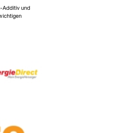
m-Additiv und
wichtigen
eeignet