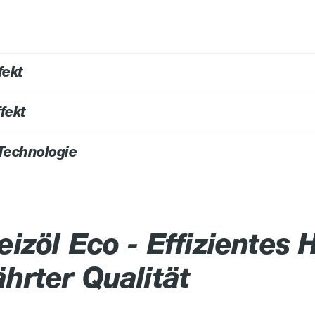
fekt
fekt
-Technologie
schützt den Tank und 
 vor Rückständen
Die Qualität und somit die Lagerstabilität
eizöl Eco - Effizientes 
hrter Qualität