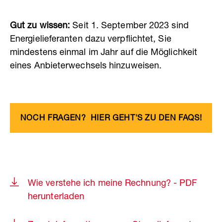
Gut zu wissen:
Seit 1. September 2023 sind
Energielieferanten dazu verpflichtet, Sie
mindestens einmal im Jahr auf die Möglichkeit
€4,90
eines Anbieterwechsels hinzuweisen.
12
Monaten
NOCH FRAGEN? HIER GEHT'S ZU DEN FAQS!
2.900 kWh
Wie verstehe ich meine Rechnung? - PDF
12,84 Cent
herunterladen